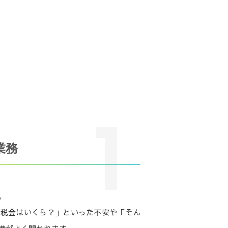
1
業務
。
局税金はいくら？」といった不安や「そん